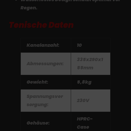
Regen.
Tenische Daten
Kanalanzahl:
10
335x290x1
Abmessungen:
55mm
Gewicht:
5,8kg
Spannungsver
230V
sorgung:
HPRC-
Gehäuse:
Case