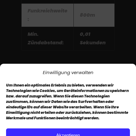
Funkreichweite
800m
:
Min.
0,01
Zündabstand:
Sekunden
Einwilligung verwalten
Um Ihnen ein optimales Erlebnis zu bieten, verwenden wir
Technologien wie Cookies, um Geräteinformationen zu speichern
bzw. darauf zuzugreifen. Wenn Sie diesen Technologien
zustimmen, können wir Daten wie das Surfverhalten oder
eindeutige IDs auf dieser Website verarbeiten. Wenn Sie Ihre
Impressum
AGB
Datenschutz
Einwilligung nicht erteilen oder zurückziehen, können bestimmte
Merkmale und Funktionen beeinträchtigt werden.
Newsletter
Akzeptieren