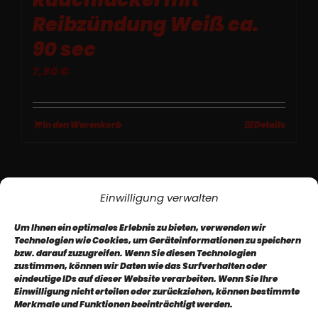
Reibzündung Weiß ca.
90 sec
7,50
€
In den Warenkorb
Details
Einwilligung verwalten
Um Ihnen ein optimales Erlebnis zu bieten, verwenden wir
Technologien wie Cookies, um Geräteinformationen zu speichern
bzw. darauf zuzugreifen. Wenn Sie diesen Technologien
zustimmen, können wir Daten wie das Surfverhalten oder
eindeutige IDs auf dieser Website verarbeiten. Wenn Sie Ihre
Impressum
AGB
Datenschutz
Einwilligung nicht erteilen oder zurückziehen, können bestimmte
Merkmale und Funktionen beeinträchtigt werden.
Newsletter