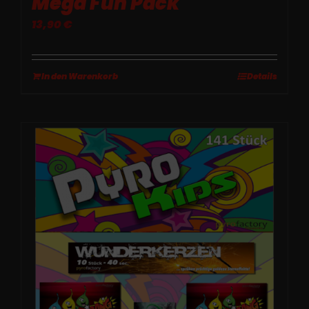
Mega Fun Pack
13,90
€
In den Warenkorb
Details