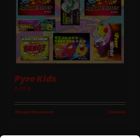
Pyro Kids
9,90
€
In den Warenkorb
Details