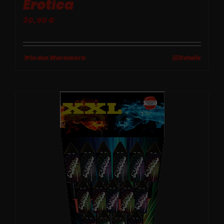
Erotica
30,90
€
In den Warenkorb
Details