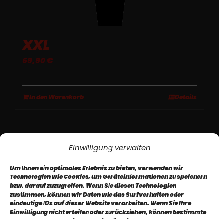
XXL
69,90
€
In den Warenkorb
Details
Einwilligung verwalten
Um Ihnen ein optimales Erlebnis zu bieten, verwenden wir
Technologien wie Cookies, um Geräteinformationen zu speichern
bzw. darauf zuzugreifen. Wenn Sie diesen Technologien
zustimmen, können wir Daten wie das Surfverhalten oder
eindeutige IDs auf dieser Website verarbeiten. Wenn Sie Ihre
Impressum
AGB
Datenschutz
Einwilligung nicht erteilen oder zurückziehen, können bestimmte