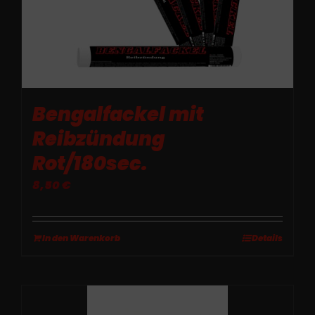
Bengalfackel mit
Reibzündung
Rot/180sec.
8,50
€
In den Warenkorb
Details