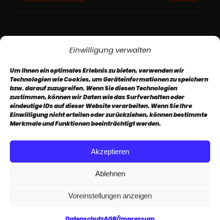
Einwilligung verwalten
Um Ihnen ein optimales Erlebnis zu bieten, verwenden wir
Technologien wie Cookies, um Geräteinformationen zu speichern
bzw. darauf zuzugreifen. Wenn Sie diesen Technologien
zustimmen, können wir Daten wie das Surfverhalten oder
eindeutige IDs auf dieser Website verarbeiten. Wenn Sie Ihre
Impressum
AGB
Datenschutz
Einwilligung nicht erteilen oder zurückziehen, können bestimmte
Merkmale und Funktionen beeinträchtigt werden.
Newsletter
Akzeptieren
Ablehnen
Voreinstellungen anzeigen
Datenschutz
AGB/Impressum