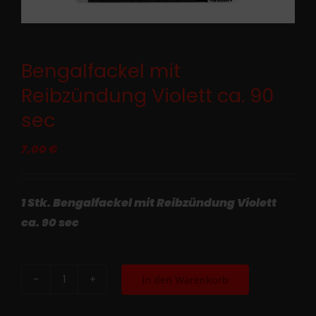
Bengalfackel mit
Reibzündung Violett ca. 90
sec
7,00
€
1 Stk. Bengalfackel mit Reibzündung Violett
ca. 90 sec
In den Warenkorb
Bengalfackel
mit