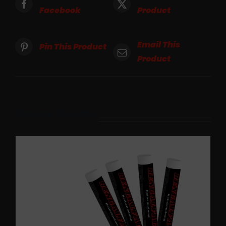
Facebook
Product
Email This
Pin This Product
Product
Ähnliche Produkte