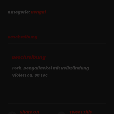
Reibzündung
Violett
Kategorie:
Bengal
ca.
90
sec
Beschreibung
Menge
Beschreibung
1 Stk. Bengalfackel mit Reibzündung
Violett ca. 90 sec
Share On
Tweet This