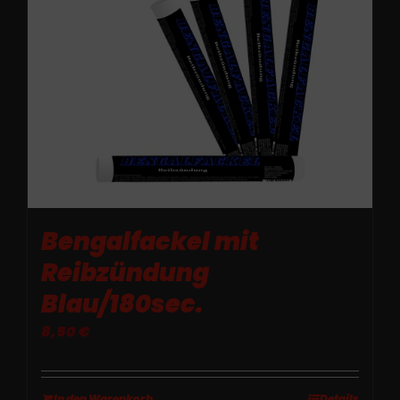
Bengalfackel mit
Reibzündung
Blau/180sec.
8,50
€
In den Warenkorb
Details