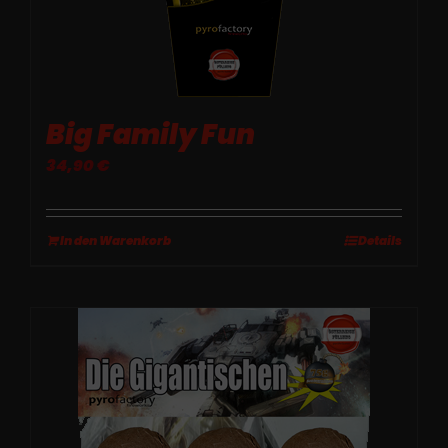
Big Family Fun
34,90
€
In den Warenkorb
Details