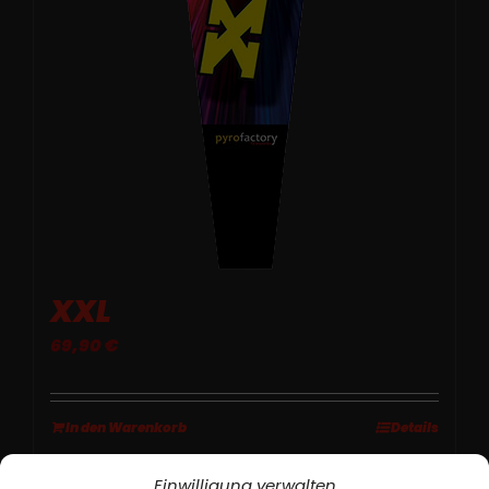
XXL
69,90
€
In den Warenkorb
Details
Einwilligung verwalten