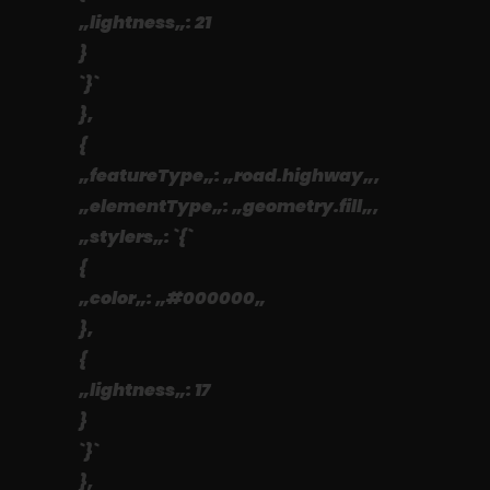
„lightness„: 21
}
`}`
},
{
„featureType„: „road.highway„,
„elementType„: „geometry.fill„,
„stylers„: `{`
{
„color„: „#000000„
},
{
„lightness„: 17
}
`}`
},