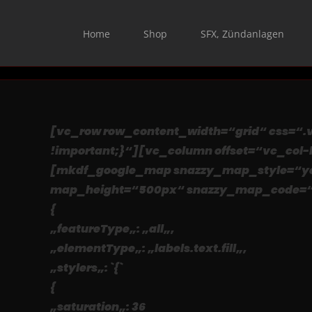
Skip
to
Home
Shop
SFX, Zündanlagen
content
[vc_row row_content_width=“grid“ css=“.
!important;}“][vc_column offset=“vc_col-l
[mkdf_google_map snazzy_map_style=“yes“ 
map_height=“500px“ snazzy_map_code=“
{
„featureType„: „all„,
„elementType„: „labels.text.fill„,
„stylers„: `{`
{
„saturation„: 36