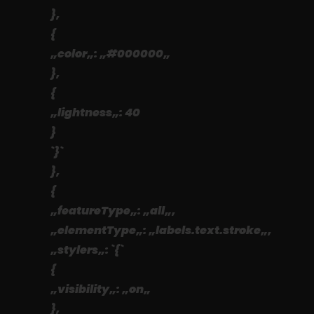
},
{
„color„: „#000000„
},
{
„lightness„: 40
}
`}`
},
{
„featureType„: „all„,
„elementType„: „labels.text.stroke„,
„stylers„: `{`
{
„visibility„: „on„
},