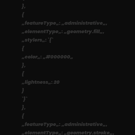
},
{
„featureType„: „administrative„,
„elementType„: „geometry.fill„,
„stylers„: `{`
{
„color„: „#000000„
},
{
„lightness„: 20
}
`}`
},
{
„featureType„: „administrative„,
„elementType„: „geometry.stroke„,