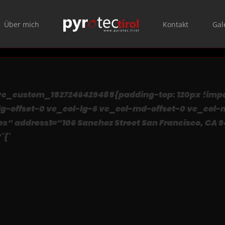
Über mich
Kontakt
Gal
vc_custom_1527246429485{padding-top: 120px !imp
g-offset-0 vc_col-lg-6 vc_col-md-offset-0 vc_col-
address1=“106 Sanchez Street San Francisco, CA 9
`{`