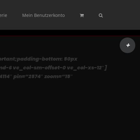
erie
Mein Benutzerkonto
Toggle
Sliding
ortant;padding-bottom: 50px
Bar
md-6 vc_col-sm-offset-0 vc_col-xs-12″]
Area
4114″ pin=“2574″ zoom=“15″