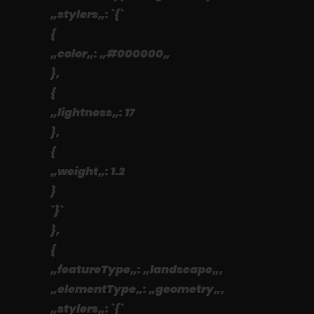
„stylers„: `{`
{
„color„: „#000000„
},
{
„lightness„: 17
},
{
„weight„: 1.2
}
`}`
},
{
„featureType„: „landscape„,
„elementType„: „geometry„,
„stylers„: `{`