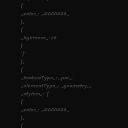
{
„color„: „#000000„
},
{
„lightness„: 20
}
`}`
},
{
„featureType„: „poi„,
„elementType„: „geometry„,
„stylers„: `{`
{
„color„: „#000000„
},
{