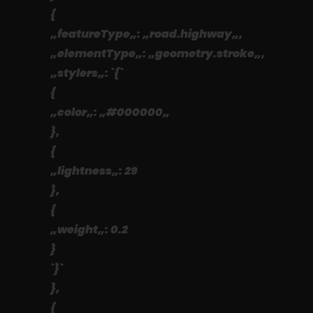
{
„featureType„: „road.highway„,
„elementType„: „geometry.stroke„,
„stylers„: `{`
{
„color„: „#000000„
},
{
„lightness„: 29
},
{
„weight„: 0.2
}
`}`
},
{