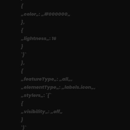
{
„color„: „#000000„
},
{
„lightness„: 16
}
`}`
},
{
„featureType„: „all„,
„elementType„: „labels.icon„,
„stylers„: `{`
{
„visibility„: „off„
}
`}`