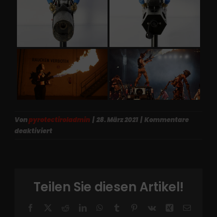
Von
pyrotectiroladmin
|
28. März 2021
|
Kommentare
für
deaktiviert
Handfackel
Teilen Sie diesen Artikel!
Facebook
X
Reddit
LinkedIn
WhatsApp
Tumblr
Pinterest
Vk
Xing
E-
Mail