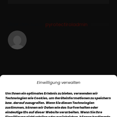
Über den Autor:
pyrotectiroladmin
Einwilligung verwalten
Um Ihnen ein optimales Erlebnis zu bieten, verwenden wir
Technologien wie Cookies, um Geräteinformationen zu speichern
bzw. darauf zuzugreifen. Wenn Sie diesen Technologien
zustimmen, können wir Daten wie das Surfverhalten oder
eindeutige IDs auf dieser Website verarbeiten. Wenn Sie Ihre
Impressum
AGB
Datenschutz
Einwilligung nicht erteilen oder zurückziehen, können bestimmte